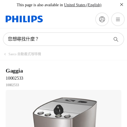
This page is also available in
United States (English)
您想尋找什麼？
Saeco 自動義式咖啡機
Gaggia
10002533
10002533