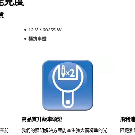
能見度
質
12 V，60/55 W
極抗車燈
高品質升級車頭燈
飛利
業前
我們的照明解決方案能產生強大而精準的光
阻絕紫