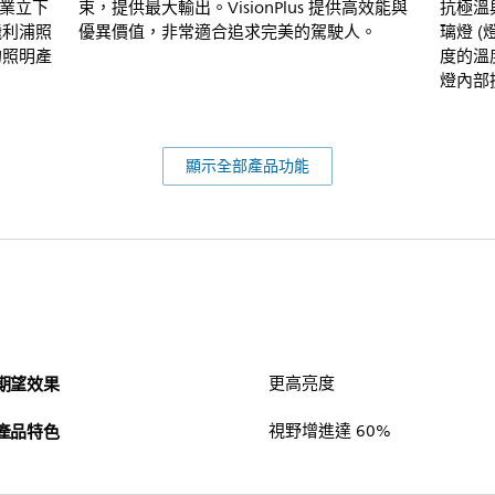
業立下
束，提供最大輸出。VisionPlus 提供高效能與
抗極溫
飛利浦照
優異價值，非常適合追求完美的駕駛人。
璃燈 (燈
的照明產
度的溫
燈內部
顯示全部產品功能
期望效果
更高亮度
產品特色
視野增進達 60%