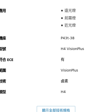
應用
遠光燈
前霧燈
近光燈
機座
P43t-38
型號
H4 VisionPlus
符合 ECE
有
範圍
VisionPlus
技術
鹵素
類型
H4
顯示全部技術規格