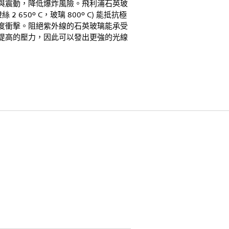
與震動，降低爆炸風險。飛利浦石英玻
絲 2 650º C，玻璃 800º C) 能抵抗極
度衝擊。阻絕紫外線的石英玻璃能承受
提高的壓力，因此可以發出更強的光線