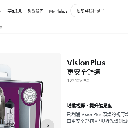
圖
路
活動訊息
聯繫我們
My Philips
標
支
持
舒適
搜
索
VisionPlus
更安全舒適
12342VPS2
增進視野，提升能見度
飛利浦 VisionPlus 頭燈的
車更安全舒適。*與近光燈測