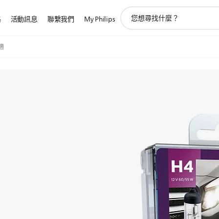
圖
路
活動訊息
聯繫我們
My Philips
標
支
持
舒適
搜
索