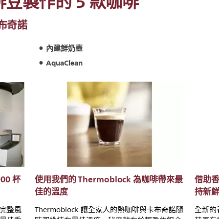
豆製作的 5 款咖啡
布奇諾
內建鮮奶壺
AquaClean
00 杯
使用我們的 Thermoblock 為咖啡帶來最
借助
佳的溫度
持新
完整風
Thermoblock 讓全家人的熱咖啡與卡布奇諾隨
全新的