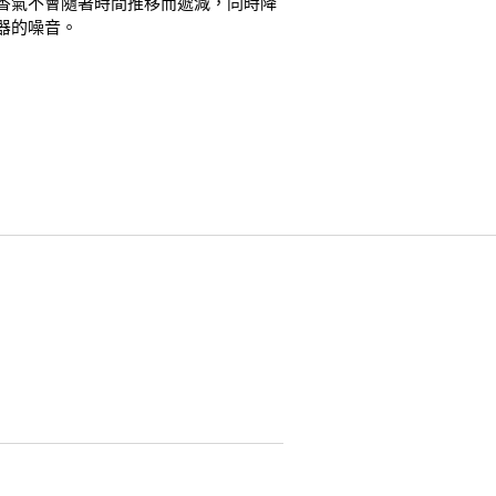
香氣不會隨著時間推移而遞減，同時降
器的噪音。