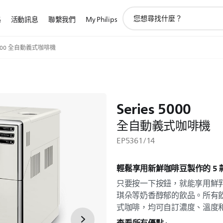
圖
路
活動訊息
聯繫我們
My Philips
標
支
持
 5000 全自動義式咖啡機
搜
索
Series 5000
全自動義式咖啡機
EP5361/14
輕鬆享用新鮮咖啡豆製作的 5 
只要按一下按鈕，就能享用鮮
琪朵等奶香醇郁的飲品。所有
式咖啡，均可自訂濃度、溫度