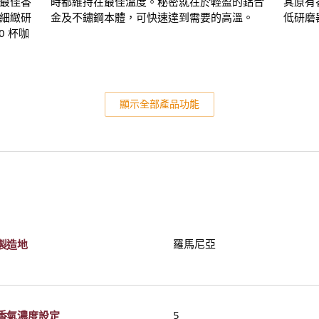
最佳香
時都維持在最佳溫度。秘密就在於輕盈的鋁合
其原有
到細緻研
金及不鏽鋼本體，可快速達到需要的高溫。
低研磨
0 杯咖
顯示全部產品功能
製造地
羅馬尼亞
香氣濃度設定
5