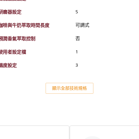
研磨器設定
5
咖啡與牛奶萃取時間長度
可調式
預潤香氣萃取控制
否
使用者設定檔
1
溫度設定
3
顯示全部技術規格