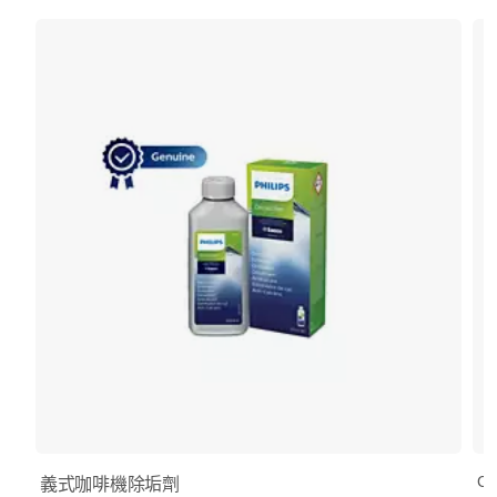
CA
義式咖啡機除垢劑