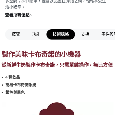
多空間；操作簡單，鍾愛飲品盡在彈指之間，輕鬆享受生
活小確幸。
查看所有優點
概覽
功能
技術規格
支援
零件與
製作美味卡布奇諾的小機器
從新鮮牛奶製作卡布奇諾，只需單鍵操作，無比方便
4 種飲品
簡易卡布奇諾系統
銀色與黑色