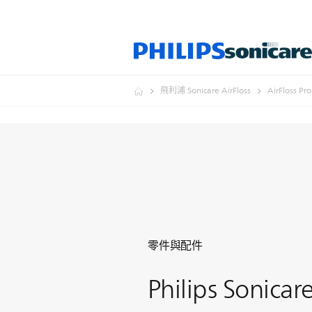
飛利浦 Sonicare AirFloss
AirFloss Pro
零件與配件
Philips Sonicar