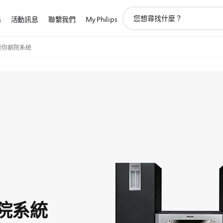
圖
路
活動訊息
聯繫我們
My Philips
標
支
持
超迷你劇院系統
搜
索
劇院系統