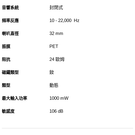
封閉式
音響系統
10 - 22,000 Hz
頻率反應
32 mm
喇叭直徑
PET
振膜
24 歐姆
阻抗
釹
磁鐵類型
動態
類型
1000 mW
最大輸入功率
106 dB
敏感度