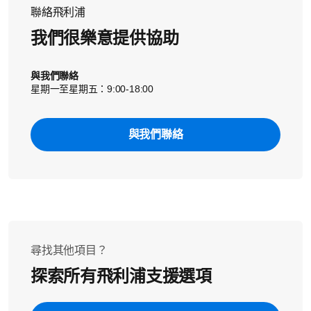
朝自己的方向拉出，就能取出沖煮裝置
聯絡飛利浦
3. 打開預磨咖啡槽的蓋子，插入湯匙握把
我們很樂意提供協助
4. 上下移動握把，直到阻塞的咖啡粉掉落。
如果這些解決方案無法解決問題，請聯絡我們以取得進一
步的協助。
與我們聯絡
星期一至星期五：9:00-18:00
與我們聯絡
尋找其他項目？
探索所有飛利浦支援選項