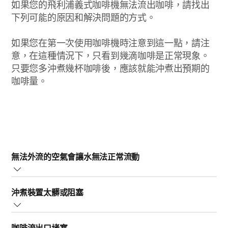
如果您的飛利浦義式咖啡機無法流出咖啡，請找出
下列可能的原因和解決問題的方式。
如果您在第一次使用咖啡機時注意到這一點，請注
意，在這種情況下，只看到幾滴咖啡是正常現象。
只要您多沖煮幾杯咖啡後，應該就能沖煮出預期的
咖啡量。
無法外流的空氣會讓水無法正常流動
如果您的義式咖啡機發出巨大噪音，且水沒有流到水箱，
沖煮裝置太髒或阻塞
這通常是因為咖啡機中的空氣無法外流。
下列步驟將協助您解決此問題：
如果沖煮裝置太髒或阻塞，可能也是讓義式咖啡機無法流
1. 關閉咖啡機電源