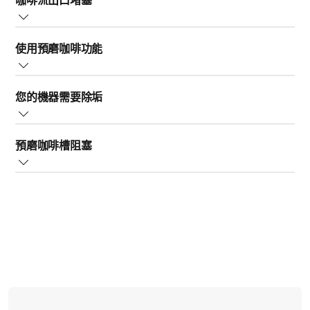
咖啡流出口堵塞
出咖啡的原因。
2. 清空水箱並取出 AquaClean 濾水器 (或您咖啡機使用
為避免發生這種情況，請務必每週沖洗沖煮裝置，如下列
的任何其他濾水器)
沒有咖啡流出的另一個原因可能是出水口堵塞。
步驟所述 (或如教學影片所示)。
3. 將水箱裝滿水後放回原位
使用預磨咖啡功能
您可使用管路清潔器或針以清除髒汙。
4. 再次開啟咖啡機電源。一旦咖啡機加熱，請選擇熱
1. 關閉義式咖啡機的電源。等待 15 至 20 秒，直到咖啡
水，並讓 2-3 杯熱水量流出
如果在使用預磨咖啡功能時超過正確的咖啡渣量，這可能
機完全關閉，且不再發出任何聲響
您的機器需要除垢
會導致沖煮裝置過度添加咖啡：咖啡粉會遭丟棄，咖啡機
2. 打開檢修門，取出沖煮裝置。將「PUSH」(推) 按鈕往
如果您使用 AquaClean 濾水器，請依照以下額外步驟，確
也不會流出咖啡。
右推，握住不放並朝自己的方向拉出，便能取出沖煮裝置
認濾水器已裝妥且安裝正確，以便使用：
如果義式咖啡機內有水垢堆積，可能導致故障。
3. 以溫水徹底沖洗沖煮裝置，待其風乾後再放回
1. 甩動 AquaClean 濾水器 5 秒鐘
預磨咖啡槽阻塞
所有飛利浦義式咖啡機都有專屬的除垢指示燈，建議您在
為避免在使用預磨咖啡功能時發生這種情形： 在預磨咖啡
2. 將濾水器以上下顛倒的方式壓入裝水的容器/盛物碗
咖啡機發出指示時盡快進行除垢。
槽中加入預磨咖啡粉之前，請先確認咖啡機已正確開啟並
請注意：為了徹底清潔沖煮裝置，推薦您使用飛利浦咖啡
中，直到不再產生氣泡為止
您的咖啡機無法流出咖啡的另一個可能原因是預磨咖啡
可供使用。僅限使用隨附的咖啡匙裝入滿滿一匙且頂部抹
脂清潔錠 (CA6704)。
3. 將濾水器放回水箱內，並將水箱裝滿水
槽。
平的咖啡粉。
4. 重新啟動機器，並將電源關閉後再開啟
如果這就是原因所在，您可以依照下列步驟或教學影片進
5. 選擇熱水，並流出 2-3 杯熱水
行修復：
請注意：如果您使用 AquaClean 濾水器的時間超過三個
1. 關閉義式咖啡機的電源。等待 15 至 20 秒，直到咖啡
月，請予以更換。若此濾網的使用時間已超過此期間，可
機完全關閉，且不再發出任何聲響
能會堵塞。
2. 打開檢修門，將 [推] (PUSH) 按鈕往右推，握住不放並