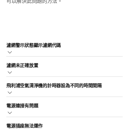
可以解決此問題的方法。
濾網警示狀態顯示濾網代碼
注意：
本節僅適用於具有顯示螢幕的清淨機。
濾網未正確放置
濾網警示狀態顯示濾網代碼時，表示濾網需要更換，且清
淨機在濾網更換之前無法運作。
若濾網放置不正確，空氣清淨機可能無法開啟。
若要解決此問題，請更換對應的濾網並重設濾網使用壽命
飛利浦空氣清淨機的計時器設為不同的時間間隔
務請依照清淨機使用手冊之說明，正確放置濾網。
計數器。
重設或關掉計時器。對於大部分的飛利浦清淨機，按下具
電源連接有問題
有計時器圖示的按鈕即可。請查閱使用手冊，瞭解特定清
淨機適用的指示。
檢查空氣清淨機的插頭是否正確插入電源插座。
電源插座無法運作