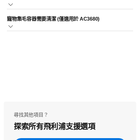
更換濾網。視您的家庭需求而定，如果酸味太強又明顯，
您可以比指示的時間更早更換濾網。
如果室內濕度等級很高，濾網可能會變濕並發出異味。您可以
寵物集毛容器需要清潔 (僅適用於 AC3680)
將濾網放在通風良好的地方幾個小時，以減少異味。
以下資訊僅適用於 AC3680 型號。
由刮板從前層濾網上清除的毛髮會集中在寵物集毛容器
中。請務必定期清潔寵物集毛容器，以防出現難聞異味。
如需更多清潔說明，請參閱使用手冊。
如果以上說明並未解答您的問題，請聯絡我們。
尋找其他項目？
探索所有飛利浦支援選項