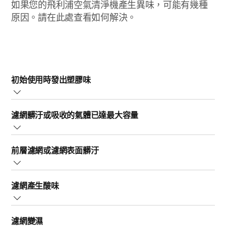
如果您的飛利浦空氣清淨機產生異味，可能有幾種
原因。請在此處查看如何解決。
初始使用時發出塑膠味
使用飛利浦空氣清淨機或使用配備的加熱功能 (僅限特定機
濾網髒汙或吸收的氣體已達最大容量
型) 的前幾分鐘，可能會因為產品的塑膠材質而產生塑膠
味。請不用擔心，這是正常現象，並會在幾天後完全消
當飛利浦空氣清淨機的濾網內部 (下圖 A) 髒汙，或當濾網
失。然而，如果產品有燒焦味，建議您聯絡飛利浦售後服
前層濾網或濾網表面髒汙
將氣體吸收至最大容量時，可能會產生異味。在這種情況
務。
下，請更換濾網。如需尋找特定機型的濾網，請參閱您的
當空氣清淨機的前層濾網或濾網表面 (上圖 B) 髒汙或未定
使用手冊。
濾網產生酸味
期清潔時，可能會產生異味或臭味。您需要依照產品指示
的時間或每個月清潔前層濾網或濾網表面一次。
部分機型配備的功能可淨化甲醛。濾網吸收太多甲醛時可
濾網變濕
能會產生酸味。建議根據濾網的清潔或更換指示來清潔或