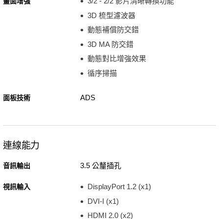
3/2 - 2/2 影片清晰轉換功能
畫面增強
3D 梳型濾波器
動態補償防交錯
3D MA 防交錯
動態對比增強效果
循序掃描
ADS
面板技術
連線能力
3.5 公釐插孔
音訊輸出
DisplayPort 1.2 (x1)
視訊輸入
DVI-I (x1)
HDMI 2.0 (x2)