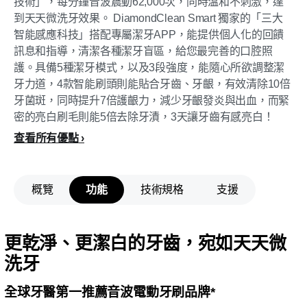
技術」，每分鐘音波震動62,000次，同時溫和不刺激，達
到天天微洗牙效果。 DiamondClean Smart 獨家的「三大
智能感應科技」搭配專屬潔牙APP，能提供個人化的回饋
訊息和指導，清潔各種潔牙盲區，給您最完善的口腔照
護。具備5種潔牙模式，以及3段強度，能隨心所欲調整潔
牙力道，4款智能刷頭則能貼合牙齒、牙齦，有效清除10倍
牙菌斑，同時提升7倍護齦力，減少牙齦發炎與出血，而緊
密的亮白刷毛則能5倍去除牙漬，3天讓牙齒有感亮白！
查看所有優點
概覽
功能
技術規格
支援
更乾淨、更潔白的牙齒，宛如天天微
洗牙
全球牙醫第一推薦音波電動牙刷品牌*