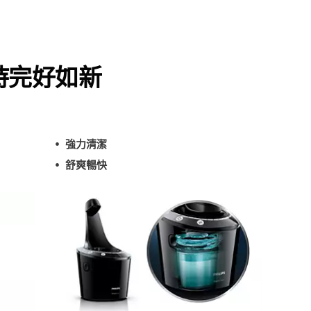
持完好如新
強力清潔
舒爽暢快