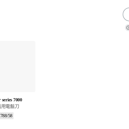
圖
標
支
持
搜
索
 series 7000
兩用電鬍刀
788/58