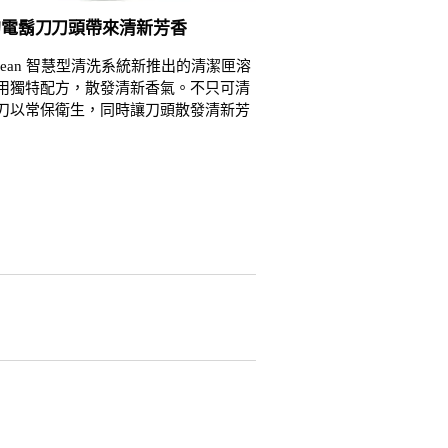
的電鬍刀刀頭帶來清新芳香
tClean 智慧型清洗系統新推出的清潔匣溶
用獨特配方，散發清新香氣。不只可清
刀以常保衛生，同時讓刀頭散發清新芳