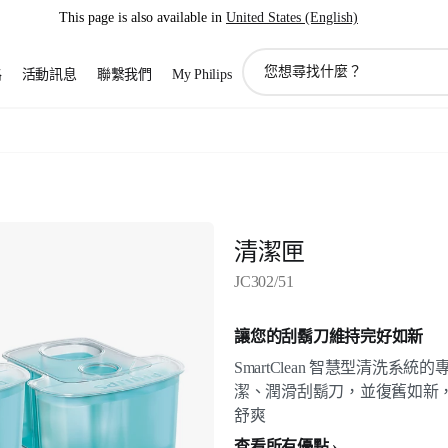
This page is also available in
United States (English)
圖
路
活動訊息
聯繫我們
My Philips
標
支
持
搜
索
清潔匣
JC302/51
讓您的刮鬍刀維持完好如新
SmartClean 智慧型清洗
潔、潤滑刮鬍刀，並復舊如新
舒爽
查看所有優點