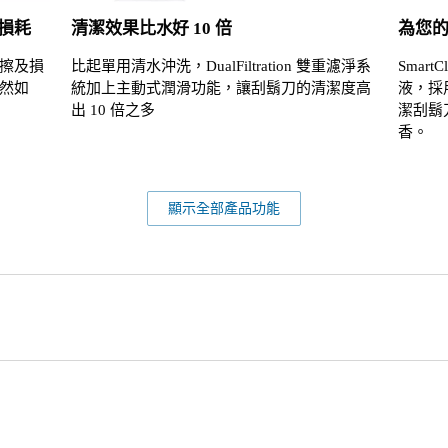
損耗
清潔效果比水好 10 倍
為您
擦及損
比起單用清水沖洗，DualFiltration 雙重濾淨系
Smar
然如
統加上主動式潤滑功能，讓刮鬍刀的清潔度高
液，採
出 10 倍之多
潔刮鬍
香。
顯示全部產品功能