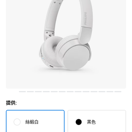
提供:
絲緞白
黑色