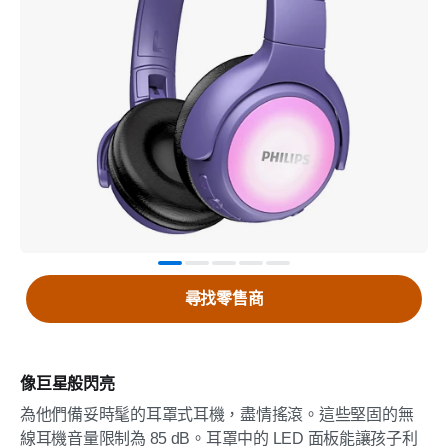
尋找零售商
像巨星般閃亮
為他們備妥時髦的耳罩式耳機，盡情搖滾。這些堅固的無
線耳機音量限制為 85 dB。耳罩中的 LED 面板能讓孩子利