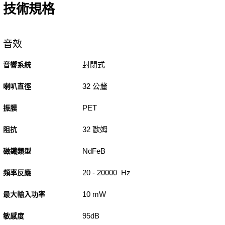
技術規格
音效
封閉式
音響系統
32 公釐
喇叭直徑
PET
振膜
32 歐姆
阻抗
NdFeB
磁鐵類型
20 - 20000 Hz
頻率反應
10 mW
最大輸入功率
95dB
敏感度