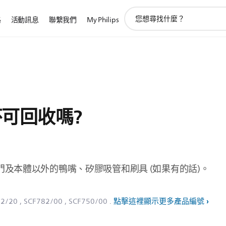
圖
路
活動訊息
聯繫我們
My Philips
標
支
持
搜
索
 杯可回收嗎?
及本體以外的鴨嘴、矽膠吸管和刷具 (如果有的話)。
82/20
, SCF782/00
, SCF750/00
.
點擊這裡顯示更多產品編號