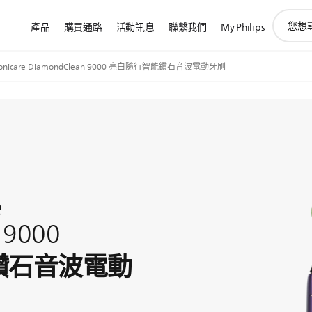
圖
產品
購買通路
活動訊息
聯繫我們
My Philips
標
支
持
onicare DiamondClean 9000 亮白隨行智能鑽石音波電動牙刷
搜
索
e
 9000
鑽石音波電動