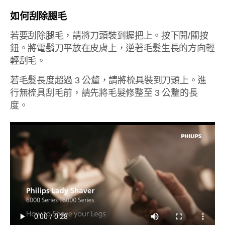
如何刮除腿毛
若要刮除腿毛，請將刀頭裝到握把上。按下開/關按
鈕。將電鬍刀平放在皮膚上，逆著毛髮生長的方向輕
輕刮毛。
若毛髮長度超過 3 公釐，請將梳具裝到刀頭上。進
行無梳具刮毛前，請先將毛髮修整至 3 公釐的長
度。