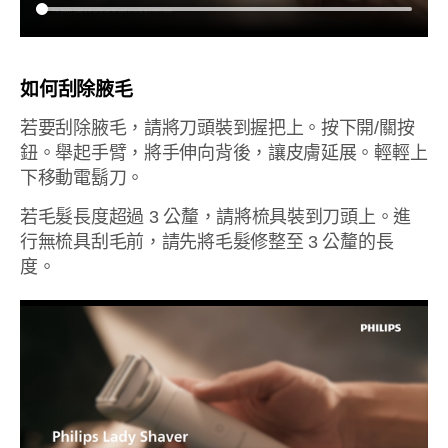
如何刮除腋毛
若要刮除腋毛，請將刀頭裝到握把上。按下開/關按
鈕。舉起手臂，將手伸向背後，讓皮膚延展。輕輕上
下移動電鬍刀。
若毛髮長度超過 3 公釐，請將梳具裝到刀頭上。進
行無梳具刮毛前，請先將毛髮修整至 3 公釐的長
度。