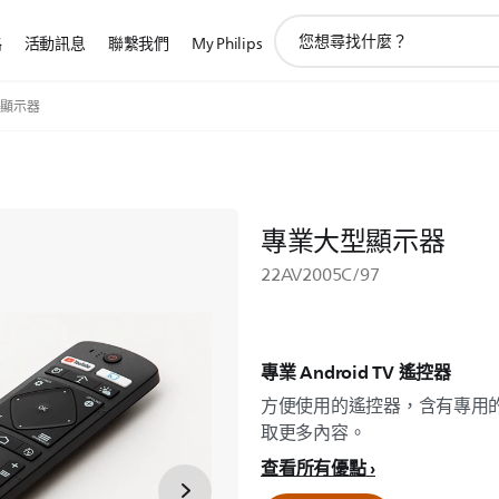
圖
路
活動訊息
聯繫我們
My Philips
標
支
持
顯示器
搜
索
專業大型顯示器
22AV2005C/97
專業 Android TV 遙控器
方便使用的遙控器，含有專用的 Yo
取更多內容。
查看所有優點