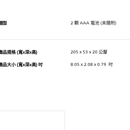
類型
2 顆 AAA 電池 (未隨附)
產品規格 (寬x深x高)
205 x 53 x 20 公釐
產品大小 (寬x深x高) 吋
8.05 x 2.08 x 0.79 吋