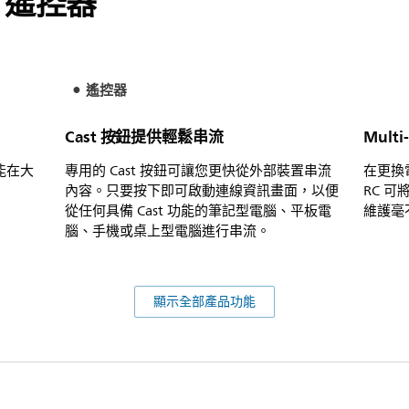
V 遙控器
遙控器
Cast 按鈕提供輕鬆串流
Mult
就能在大
專用的 Cast 按鈕可讓您更快從外部裝置串流
在更換
內容。只要按下即可啟動連線資訊畫面，以便
RC 
從任何具備 Cast 功能的筆記型電腦、平板電
維護毫
腦、手機或桌上型電腦進行串流。
顯示全部產品功能