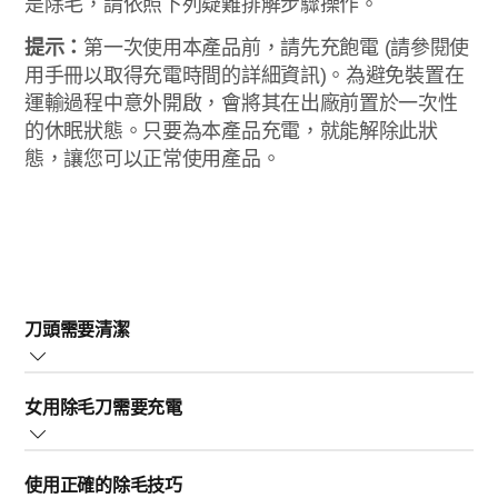
是除毛，請依照下列疑難排解步驟操作。
提示：
第一次使用本產品前，請先充飽電 (請參閱使
用手冊以取得充電時間的詳細資訊)。為避免裝置在
運輸過程中意外開啟，會將其在出廠前置於一次性
的休眠狀態。只要為本產品充電，就能解除此狀
態，讓您可以正常使用產品。
刀頭需要清潔
請務必檢查刀頭是否髒污、損壞或磨損。這會導致產品效能降低，甚至
女用除毛刀需要充電
皮膚刺激。如有受損，需立即更換。女用除毛刀需要定期清潔才能正常
運作。毛髮或碎屑可能會卡在裝置中並影響其效能。每次使用後請仔細
如果飛利浦女用除毛刀無法開啟、在使用時自行關閉，或
清潔，並在使用後將毛髮或碎屑沖洗完全。存放時，請裝上梳具護蓋，
使用正確的除毛技巧
是除毛效果不如以往，可能是因為充電不足。為達到最佳
以保護刀網。