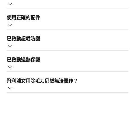
效能，請在下次使用前為女用除毛刀充飽電。
請務必使用正確的除毛技巧，以獲得最佳效果，並避免疼
可能是裝置的刀網被頭髮或碎屑阻塞。這可能使裝置無法開啟或正常運
使用正確的配件
痛或刺激。除毛時，用一隻手輕輕拉緊皮膚，逆著毛髮生
充電時間依機型而異，您可以在隨附的使用手冊中，找到
作。請依照下列指示清潔裝置：
長的方向慢慢移動除毛刀。請確保除毛刀或修整刀頭完全
女用除毛刀的充電時間詳細資訊。
如果您的女用除毛刀隨附皮膚伸展蓋，請試著將其放在刀
接觸並貼合皮膚。請勿將其用力壓在皮膚上，請輕柔並緩
關閉產品電源，然後 (握住塑膠外殼) 將刀網頭從產品上拉出，將其取
已啟動超載防護
頭上。此配件可將皮膚上的毛髮豎直，讓您更容易將其清
慢移動除毛刀。
備註：
乾濕兩用女用除毛刀連接電源時無法使用。請務必
下。沖洗握柄上方的毛髮收集室。
除。
先中斷裝置與電源的連接，再將裝置弄濕。
女用除毛刀具備超載防護功能，當您對皮膚施力過大時，
在溫水下沖洗刀網 30 秒。將其靜置至完全風乾。將刀網扣回 (會聽見
已啟動過熱保護
即會啟動此功能。這是為了保護您的皮膚免於損傷。讓除
如果您的飛利浦女用除毛刀隨附 USB 充電纜線，飛利浦的
「喀噠」一聲) 產品上以裝回刀網頭。
毛刀滑過皮膚，避免過度用力按壓。
估計充電時間是以纜線連接到著名大廠之轉接器的時間為
可能是因為女用除毛刀的過熱保護功能已經啟動。發生這
依據。充電應符合下列規格：
飛利浦女用除毛刀仍然無法運作？
種情況時，女用除毛刀上的紅色指示燈會閃爍，且產品會
輸入電壓：100-240V。
停止運作。
輸出電壓：5V。
如果您已依照上述步驟操作，但飛利浦女用除毛刀仍無法
輸出功率：1A 或更高。
運作，請
聯絡我們
以取得進一步協助。
在此情況下，請讓女用除毛刀冷卻約一分鐘，再重新開
如果您想在潮濕的環境中 (例如浴室) 使用產品或為其充
啟。如果產品仍無法開啟，且紅色指示燈再次開始閃爍，
電，請務必使用防潑水 (IPX4) 等級的轉接器。
表示其未正常冷卻，請再稍候片刻。
如果您已嘗試上述建議，但女用除毛刀仍無法使用，請聯