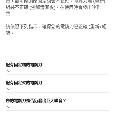
音，最可能的原因是組裝不正確。電鬍刀若 (重新)
組裝不正確 (例如清潔後)，在使用時會發出吵雜
聲。
請依照下列指示，確保您的電鬍刀已正確 (重新) 組
裝。
配有固定環的電鬍刀
每個刀頭都是由刀具和刀網組成，並附有個別固定環，可
配有固定架的電鬍刀
固定至電鬍刀組 (又稱為刀頭固定座)。每個刀具和刀網都
會構成一個獨特組合，因此清潔後，請務必將刀具放回各
每個刀頭都是由刀具和刀網組成，並附有固定環，可固定
自的刀網內。請將刀具朝下，放入刀網中。
您的電鬍刀是否仍發出巨大噪音？
至電鬍刀組 (又稱為刀頭固定座)。每個刀具和刀網都會構
成一個獨特組合，因此清潔後，請務必將刀具放回各自的
將刀頭裝回電鬍刀組，並使用固定環將其牢固鎖入定位。
如果您的電鬍刀已正確組裝，但仍發出巨大噪音，則可能
刀網內。請將刀具朝下，放入刀網中。