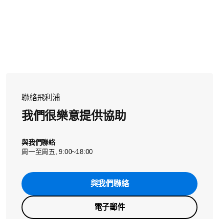
已受損。請為您的電鬍刀申請
維修或更換
。
如需拆卸和重新安裝刀頭的詳細說明，請參閱產品隨附的
當您使用固定架將刀頭鎖回電鬍刀組時，請確定將其牢固
使用手冊，或觀看下方影片取得一般指引。
鎖入定位。當固定架正確裝上時，即使您嘗試將其與電鬍
刀組分離，也不應鬆脫。
如果您的電鬍刀型號的需要先將刀頭嵌入固定架，再鎖入
電鬍刀組，請確保刀頭上的溝槽準確貼合固定架的凸出部
分 (請見下圖)。
聯絡飛利浦
我們很樂意提供協助
如需拆卸和重新安裝刀頭的詳細說明，請參閱產品隨附的
使用手冊。
與我們聯絡
周一至周五, 9:00~18:00
與我們聯絡
電子郵件