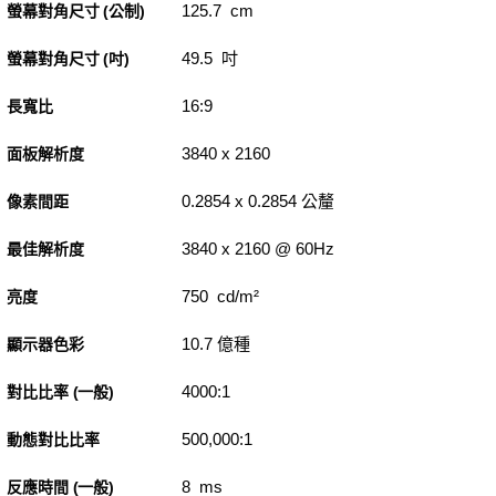
125.7 cm
螢幕對角尺寸 (公制)
49.5 吋
螢幕對角尺寸 (吋)
16:9
長寬比
3840 x 2160
面板解析度
0.2854 x 0.2854 公釐
像素間距
3840 x 2160 @ 60Hz
最佳解析度
750 cd/m²
亮度
10.7 億種
顯示器色彩
4000:1
對比比率 (一般)
500,000:1
動態對比比率
8 ms
反應時間 (一般)