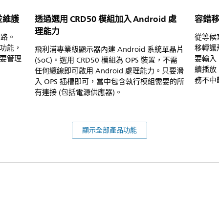
控並維護
透過選用 CRD50 模組加入 Android 處
容錯
理能力
網路。
從等候
要功能，
移轉讓
飛利浦專業級顯示器內建 Android 系統單晶片
要管理
要輸入
(SoC)。選用 CRD50 模組為 OPS 裝置，不需
續播放
任何纜線即可啟用 Android 處理能力。只要滑
務不中
入 OPS 插槽即可，當中包含執行模組需要的所
有連接 (包括電源供應器)。
顯示全部產品功能