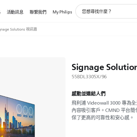
圖
路
活動訊息
聯繫我們
My Philips
標
支
持
gnage Solutions 視訊牆
搜
索
Signage Solut
55BDL3305X/96
感動並連結人們
飛利浦 Videowall 300
內容吸引客戶。CMND 平台
保了更高的可靠性和安心感。