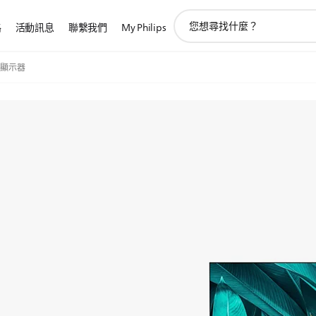
圖
路
活動訊息
聯繫我們
My Philips
標
支
持
顯示器
搜
索