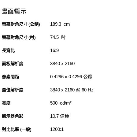
畫面/顯示
189.3 cm
螢幕對角尺寸 (公制)
74.5 吋
螢幕對角尺寸 (吋)
16:9
長寬比
3840 x 2160
面板解析度
0.4296 x 0.4296 公釐
像素間距
3840 x 2160 @ 60 Hz
最佳解析度
500 cd/m²
亮度
10.7 億種
顯示器色彩
1200:1
對比比率 (一般)