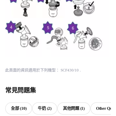
此頁面的資訊適用於下列機型：
SCF430/10
.
常見問題集
全部 (10)
牛奶 (2)
其他問題 (1)
Other Quest