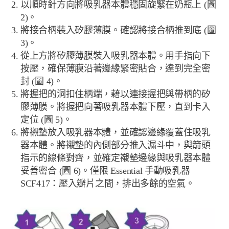
以順時針方向將吸乳器本體穩固旋緊在奶瓶上 (圖
2)。
將接合柄裝入矽膠薄膜。確認將接合柄推到底 (圖
3)。
從上方將矽膠薄膜裝入吸乳器本體。用手指向下
按壓，確保薄膜沿著邊緣緊密貼合，達到完全密
封 (圖 4)。
將握把的洞扣住柄端，藉以連接握把與帶柄的矽
膠薄膜。將握把向著吸乳器本體下壓，直到卡入
定位 (圖 5)。
將襯墊放入吸乳器本體，並確認邊緣覆蓋住吸乳
器本體。將襯墊的內側部分推入漏斗中，與箭頭
指示的線條對齊，並確定襯墊邊緣與吸乳器本體
妥善密合 (圖 6)。僅限 Essential 手動吸乳器
SCF417：壓入瓣片之間，排出多餘的空氣。