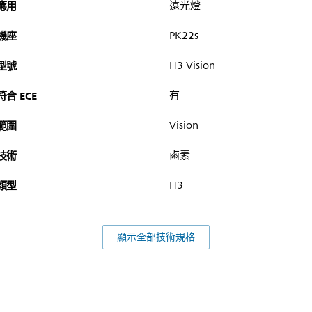
應用
遠光燈
機座
PK22s
型號
H3 Vision
符合 ECE
有
範圍
Vision
技術
鹵素
類型
H3
顯示全部技術規格