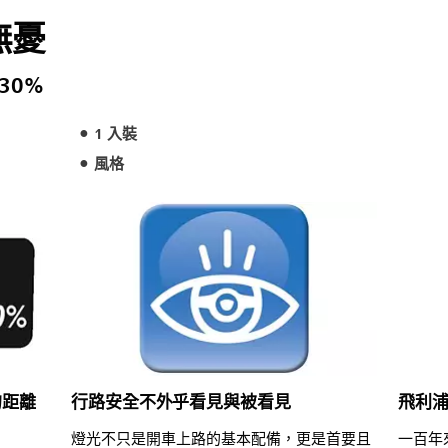
無憂
30%
1 入裝
風格
的距離
行路安全不外乎看見與被看見
飛利
燈光不只是開車上路的基本配備，更是首要且
一百年