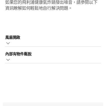
如果您的飛利浦健康氣炸鍋發出噪音，請參閱以下
資訊瞭解如何輕鬆地自行解決問題。
風扇開啟
如果噪音聽起來像是風扇快速旋轉，這是正常現象。
內部有物件鬆脫
飛利浦健康氣炸鍋內部有風扇，可在產品開啟時讓內部零
如果噪音更大或與平常所聽到的風扇聲音不同 (例如聲音顫
件保持冷卻。
動或斷斷續續)，表示飛利浦健康氣炸鍋內部有零件鬆脫。
此噪音可達 65 dB (分貝)，或如同一般吸塵器所發出的噪音
一樣大聲。
在此情況下，請與我們聯絡以取得進一步的協助。
在此情況下，請不用擔心，健康氣炸鍋沒有問題。