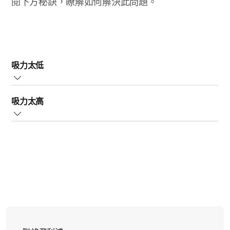
閱下方秘訣，瞭解如何解決此問題。
吸力太低
如果吸力偏低，請先檢查閥門 (切縫應完全關閉) 和薄膜。
吸力太高
檢查是否有損壞，例如裂縫、破洞或撕裂，並務請依照使
用手冊清潔與組裝這些部件。
如果吸力太強，請試著在吸乳時將握把向下壓到一半就
如果其中一個零件損壞，請停止使用，並透過
好。不需要將握把壓到底也能達到吸力效果。
philips.com/support 或您當地的聯絡中心購買替換品。
如果使用吸乳器時仍有問題，請聯絡專業醫護人員。
專家提示：
吸乳前，請試著用熱毛巾溫熱乳房，或以按摩刺激乳暈，
盡量讓乳腺暢通無阻。請確認吸乳器已正確放置在乳房
上，乳頭位於中央，以使吸乳器與乳房密合。
您可以試試在不同的距離下壓握把，藉以調節吸乳器的吸
力，進而完全掌控最適合自己的吸力。