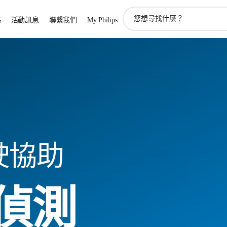
圖
路
活動訊息
聯繫我們
My Philips
標
支
持
搜
索
駛協助
偵測