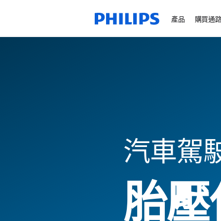
產品
購買通
汽車駕
胎壓