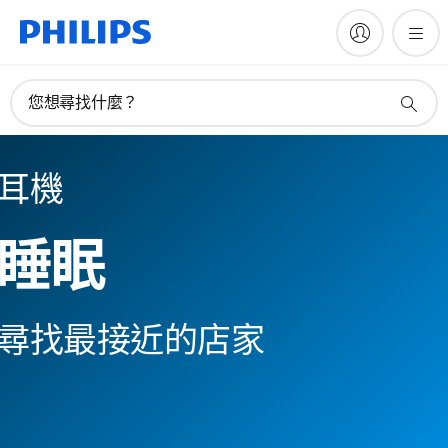
您想尋找什麼？
耳機
睡眠
尋找最接近的店家