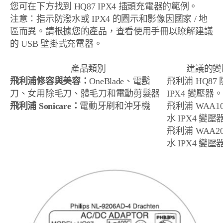
您可在下方找到 HQ87 IPX4 插頭充電器的範例。
注意：指示防潑水或 IPX4 的圖示和影像因國家 / 地
區而異。請根據您的產品，查看使用手冊以瞭解建議
的 USB 壁掛式充電器。
產品類別
建議的變
飛利浦修容與美容：
OneBlade、電鬍
飛利浦 HQ87
刀、女用除毛刀、體毛刀和電動剪髮器
IPX4 變壓器
飛利浦 Sonicare：
電動牙刷和沖牙機
飛利浦 WAA10
水 IPX4 變壓器
飛利浦 WAA20
水 IPX4 變壓器