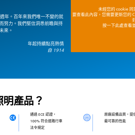
未經您的 cooki
要查看此內容，您需要更新您的 C
0 週年。百年來我們唯一不變的就
好
而努力。我們堅信洞悉前瞻與持
按一下此處查看並調
未來。
年起持續點亮熱情
自 1914
照明產品？
通過 ECE 認證，
原廠設備品質，提
100% 符合道路行車
最可靠的性能
法令規定