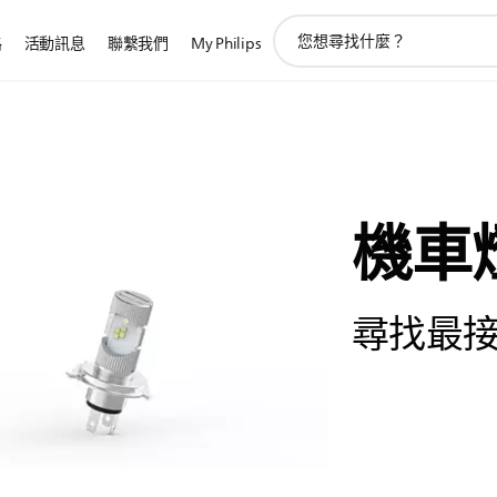
圖
路
活動訊息
聯繫我們
My Philips
標
支
持
搜
索
機車
尋找最