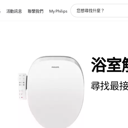
圖
路
活動訊息
聯繫我們
My Philips
標
支
持
搜
索
浴室
尋找最