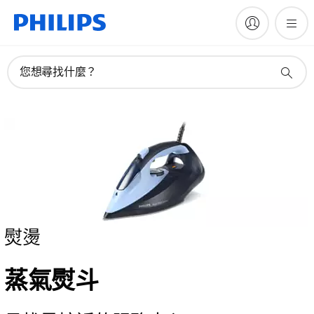
您想尋找什麼？
熨燙
蒸氣熨斗