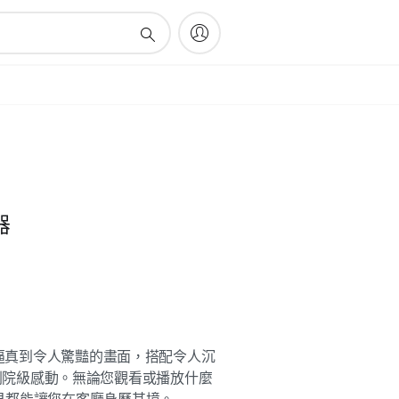
器
您逼真到令人驚豔的畫面，搭配令人沉
，營造劇院級感動。無論您觀看或播放什麼