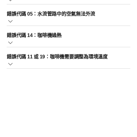
1. 關閉咖啡機電源，然後等到咖啡機完全安靜 (您不會聽
當飛利浦義式咖啡機顯示錯誤代碼 E04 時，這表示沖煮裝
1. 關閉咖啡機電源，然後等到咖啡機完全安靜 (您不會聽
到咖啡機發出任何噪音)。這可能需要約 15 至 20 秒
錯誤代碼 05：水流管路中的空氣無法外流
置未正確放置。若要解決此問題，請開啟咖啡機檢修門，
到咖啡機發出任何噪音)。這可能需要約 15 至 20 秒
2. 打開檢修門，取出沖煮裝置。
將沖煮裝置推入定位。沖煮裝置正確裝入後，您會聽到
2. 打開檢修門，取出沖煮裝置。
3. 打開預磨咖啡漏斗的蓋子，並將湯匙握把放入漏斗
若要解決此問題並釋放咖啡機內的多餘空氣，請遵循下列
「喀噠」一聲。
3. 用溫水徹底清洗沖煮裝置。然後，待其風乾後再放
中。 如果沒有預磨咖啡漏斗，請將湯匙握把從下方插入咖
錯誤代碼 14：咖啡機過熱
步驟：
回。
啡漏斗
4. 上下移動握把，直到阻塞的咖啡粉掉落。這可能需要
當您看到錯誤代碼 14 時，這表示您的飛利浦義式咖啡機過
1.關閉機器電源
稍微施力。
錯誤代碼 11 或 19：咖啡機需要調整為環境溫度
熱。若要解決此問題，請關閉咖啡機電源，等待 30 分鐘讓
2.清空水箱，並且取出 AquaClean 濾水器或任何其他濾水
5. 取出並用吸塵器清潔掉落的所有研磨咖啡
咖啡機冷卻。
器
6. 接下來，將吸塵器吸頭置於咖啡漏斗出口上，並且用
如果您看到錯誤代碼 11 或 19，表示您的義式咖啡機需要
3.將水箱裝滿水後放回原位
手包握住預磨咖啡漏斗。或可反向操作，將吸塵器置於頂
從運輸/室外溫度調整至室溫。此情況大多發生在冬季寒冷
4.重新開啟機器電源。當咖啡機加熱時，請選擇熱水，並
端，蓋住咖啡漏斗底部。
的時候。
讓 2 或 3 杯熱水量流出
7. 裝回沖煮裝置。接著開啟咖啡機並製作一杯義式濃縮
咖啡。
若要解決此問題，請關閉咖啡機電源 30 分鐘，然後再試一
如果您使用 AquaClean 濾水器，請依照以下額外步驟，確
8. 製作完義式濃縮咖啡後，請檢查漏斗是否依然保持無
次。
認濾水器已裝妥且安裝正確，以便使用：
咖啡粉的狀態。若非如此，請重複疏通堵塞的程序。
請勿將水倒入或濺入咖啡豆槽，以免咖啡漏斗阻塞。
1.甩動 AquaClean 濾水器 5 秒鐘
如果上述措施無法解決問題，則可能是咖啡機背面的插頭
2.將濾水器以上下顛倒的方式壓入裝水的容器/盛物碗中，