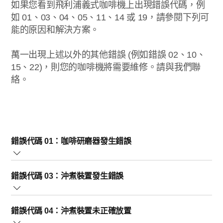
如果您看到飛利浦義式咖啡機上出現錯誤代碼，例
如 01、03、04、05、11、14 或 19，請參閱下列可
能的原因和解決方案。
萬一出現上述以外的其他錯誤 (例如錯誤 02、10、
15、22)，則您的咖啡機將需要維修。請與我們聯
絡。
錯誤代碼 01：咖啡研磨器發生錯誤
當您看到錯誤 01 時，這表示義式咖啡機中的咖啡研磨器因
錯誤代碼 03：沖煮裝置發生錯誤
咖啡漏斗堵塞而無法正常運作。
為解決此問題，請疏通堵塞的咖啡漏斗 (使用咖啡匙或吸塵
錯誤 03 代表沖煮裝置太髒，以致無法正常運作。若要解決
器清理，如下所述)：
錯誤代碼 04：沖煮裝置未正確放置
此問題，請依下列說明清潔沖煮裝置：