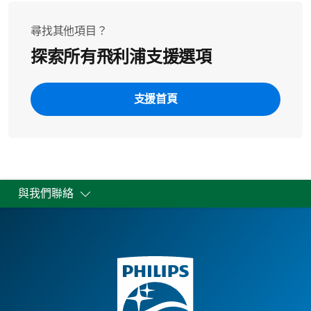
未確實插好。若要解決此問題，請確定插頭已正確插入電
直到不再產生氣泡為止
源插座。
3.將濾水器放回水箱內，並將水箱裝滿水
尋找其他項目？
4.重新啟動機器，並將電源關閉後再開啟
探索所有飛利浦支援選項
5.選擇熱水，並流出 2-3 杯熱水
如果您發現除了上述錯誤代碼以外的任何其他錯誤代碼，
請與我們聯絡。
支援首頁
與我們聯絡