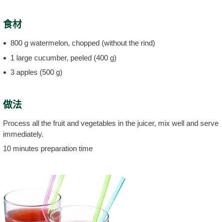
食材
800 g watermelon, chopped (without the rind)
1 large cucumber, peeled (400 g)
3 apples (500 g)
做法
Process all the fruit and vegetables in the juicer, mix well and serve
immediately.
10 minutes preparation time