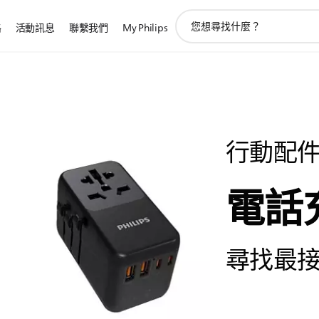
圖
路
活動訊息
聯繫我們
My Philips
標
支
持
搜
索
行動配
電話
尋找最