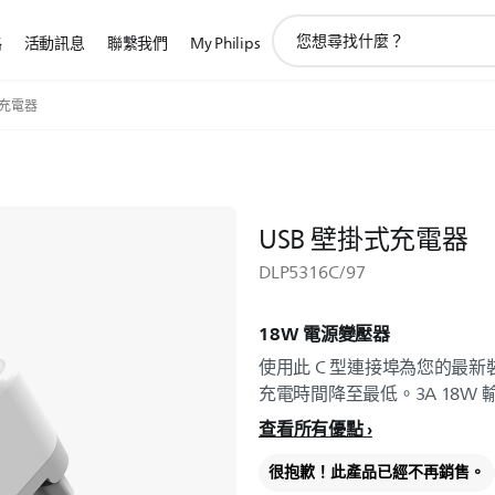
圖
路
活動訊息
聯繫我們
My Philips
標
支
持
式充電器
搜
索
USB 壁掛式充電器
DLP5316C/97
18W 電源變壓器
使用此 C 型連接埠為您的最
充電時間降至最低。3A 18W 
查看所有優點
很抱歉！此產品已經不再銷售。