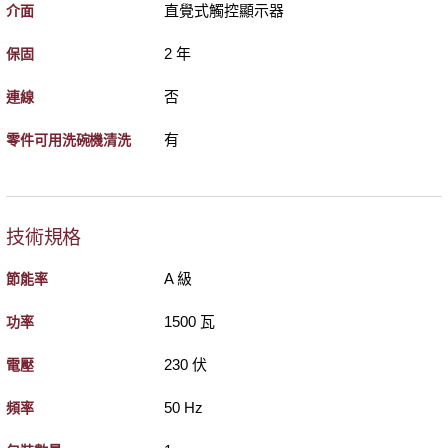
直覺式觸控顯示器
介面
2 年
保固
否
連線
有
零件可用洗碗機清洗
技術規格
A 級
節能率
1500 瓦
功率
230 伏
電壓
50 Hz
頻率