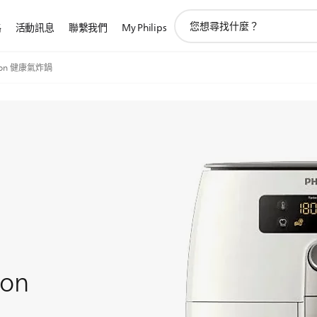
圖
路
活動訊息
聯繫我們
My Philips
標
支
持
ction 健康氣炸鍋
搜
索
ion