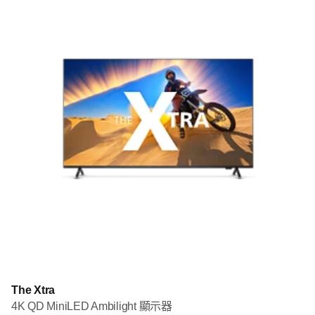
The Xtra
4K QD MiniLED Ambilight 顯示器