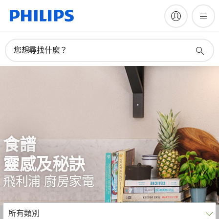
您想尋找什麼？
食譜
靈感及秘訣
飛利浦 廚房家電