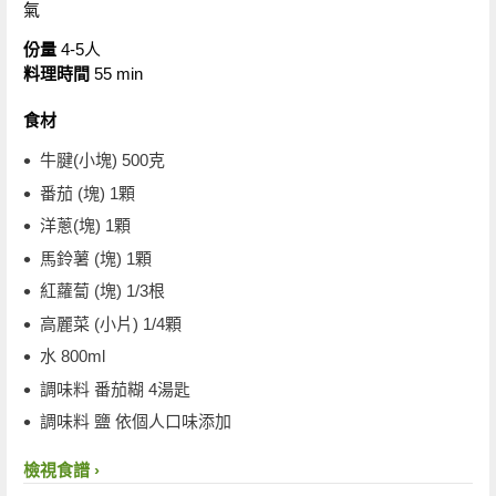
氣
份量
4-5人
料理時間
55 min
食材
牛腱(小塊) 500克
番茄 (塊) 1顆
洋蔥(塊) 1顆
馬鈴薯 (塊) 1顆
紅蘿蔔 (塊) 1/3根
高麗菜 (小片) 1/4顆
水 800ml
調味料 番茄糊 4湯匙
調味料 鹽 依個人口味添加
檢視食譜